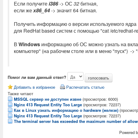
Если получите
i386
-> ОС
32
битная,
если же
х86_64
-> значит 64 битная.
Получить информацию о версии используемого ядра 
для RedHat based систем с помощью "cat /etc/redhat-r
В
Windows
информацию об ОС можно узнать на вклад
компьютер" (на рабочем столе или в меню "пуск") -> "
Помог ли вам данный ответ?
Добавить в избранное
Распечатать статью
Также читают
MSSQL сервер не доступен извне
(просмотров: 6000)
Nginx 413 Request Entity Too Large
(просмотров: 72237)
Как в Linux узнать информацию о hardware (железе)
(просмотр
Nginx 413 Request Entity Too Large
(просмотров: 72237)
The terminal server has exceeded the maximum number of allow
Powered 