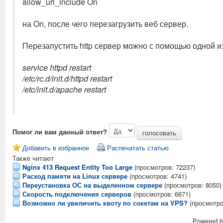
allow_url_include On
на On, после чего перезагрузить веб сервер.
Перезапустить http сервер можно с помощью одной и
service httpd restart
/etc/rc.d/init.d/httpd restart
/etc/init.d/apache restart
Помог ли вам данный ответ?
Добавить в избранное
Распечатать статью
Также читают
Nginx 413 Request Entity Too Large
(просмотров: 72237)
Расход памяти на Linux сервере
(просмотров: 4741)
Переустановка ОС на выделенном сервере
(просмотров: 8050)
Скорость подключения серверов
(просмотров: 6671)
Возможно ли увеличить квоту по сокетам на VPS?
(просмотро
Powered 