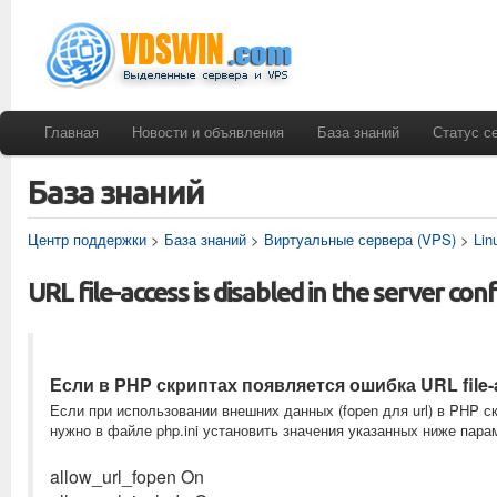
Главная
Новости и объявления
База знаний
Статус с
База знаний
Центр поддержки
>
База знаний
>
Виртуальные сервера (VPS)
>
Lin
URL file-access is disabled in the server con
Если в PHP скриптах появляется ошибка URL file-acc
Если при использовании внешних данных (fopen для url) в PHP 
нужно в файле php.ini установить значения указанных ниже пара
allow_url_fopen On