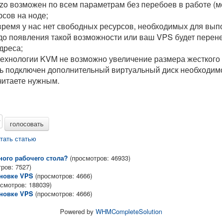
ozzo возможен по всем параметрам без перебоев в работе (
сов на ноде;
 время у нас нет свободных ресурсов, необходимых для вып
о появления такой возможности или ваш VPS будет перенес
дреса;
технологии KVM не возможно увеличение размера жесткого 
ть подключен дополнительный виртуальный диск необходим
читаете нужным.
тать статью
ного рабочего стола?
(просмотров: 46933)
ров: 7527)
ановке VPS
(просмотров: 4666)
осмотров: 188039)
ановке VPS
(просмотров: 4666)
Powered by
WHMCompleteSolution