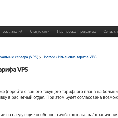
База знаний
Статус сети
Партнерская программа
Связь с 
уальные сервера (VPS)
>
Upgrade / Изменение тарифа VPS
тарифа VPS
иф (перейти с вашего текущего тарифного плана на больши
вку в расчетный отдел. При этом будет согласована возмож
ие на следующие особенности/обстоятельства/ограничения