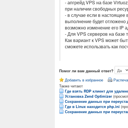
- апгрейд VPS на базе Virtu
при наличии свободных ресур
- в случае если в настоящее
выполнение будет отложено д
возможно изменение его IP а
- Для VPS серверов на базе 
Как вариант к VPS может бы
сможете использвать как пос
Помог ли вам данный ответ?
Добавить в избранное
Распеча
Также читают
Где взять RDP клиент для удален
Установка Zend Optimizer
(просмот
Сохранение данных при переуст
Где в Linux находится php.ini
(пр
Сохранение данных при переуст