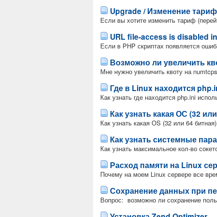
Upgrade / Изменение тариф
Если вы хотите изменить тариф (перей
URL file-access is disabled i
Если в PHP скриптах появляется ошибка U
Возможно ли увеличить кво
Мне нужно увеличить квоту на numtcpso
Где в Linux находится php.i
Как узнать где находится php.ini испол
Как узнать какая ОС (32 ил
Как узнать какая ОS (32 или 64 битная)
Как узнать системные пар
Как узнать максимальное кол-во сокет
Расход памяти на Linux се
Почему на моем Linux сервере все вре
Сохранение данных при пе
Вопрос: возможно ли сохранение поль
Установка Zend Optimizer