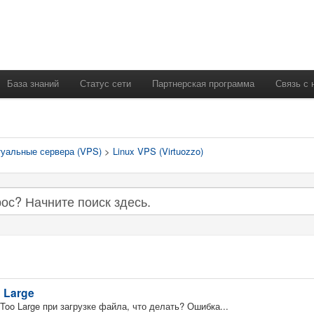
База знаний
Статус сети
Партнерская программа
Связь с 
уальные сервера (VPS)
>
Linux VPS (Virtuozzo)
o Large
 Too Large при загрузке файла, что делать? Ошибка...