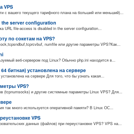
а VPS
ти с вашего текущего тарифного плана на больший или меньший)...
n the server configuration
RL file-access is disabled in the server configuration...
ту по сокетам на VPS?
ck,tcpsndbuf,tcprcvbuf, numfile или другие параметры VPS?Как...
ni
ьзуемый веб-сервером под Linux? Обычно php.ini находится в...
и 64 битная) установлена на сервере
 установлена на сервере Для того, что бы узнать какая...
аметры VPS?
ов (tcpnumsocks) и другие системные параметры Linux VPS? Для...
рвере
мя так много используется оперативной памяти? В Linux ОС...
реустановке VPS
зовательских данных (файлов) при переустановке VPS? VPS на...